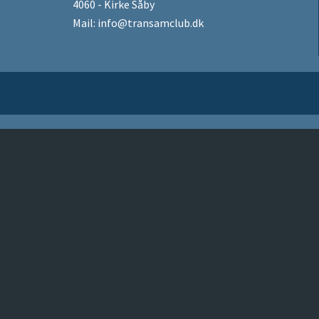
4060 - Kirke Såby
Mail:
info@transamclub.dk