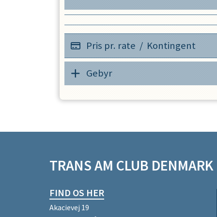
OPRET EN PROFIL
Pris pr. rate
/
Kontingent
Gebyr
TRANS AM CLUB DENMARK
FIND OS HER
Akacievej 19