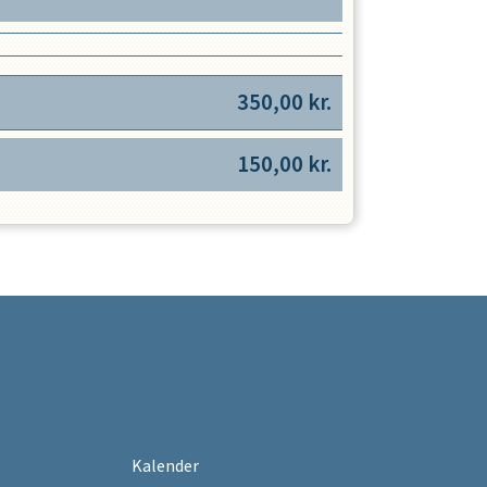
350,00
kr.
150,00
kr.
Kalender