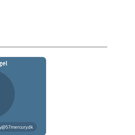
gel
y@57mercury.dk