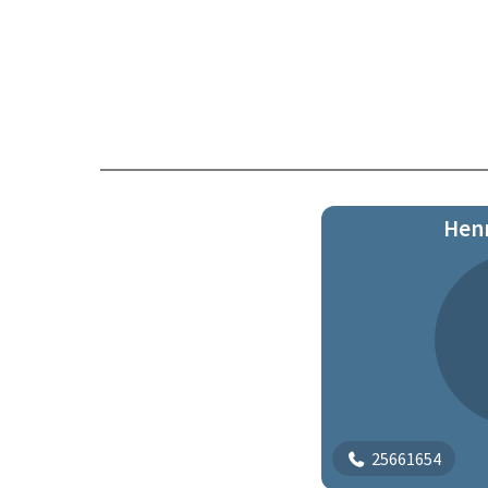
Henn
25661654