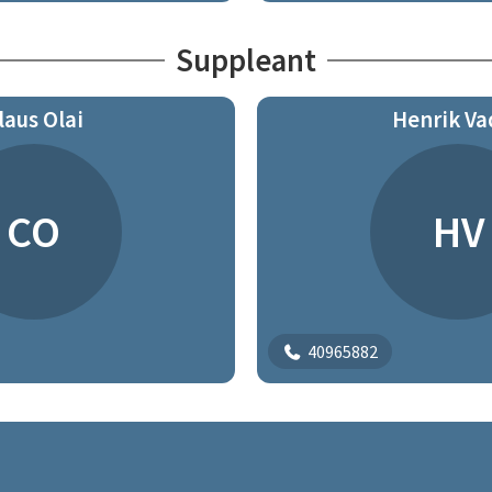
Suppleant
laus Olai
Henrik Va
CO
HV
40965882