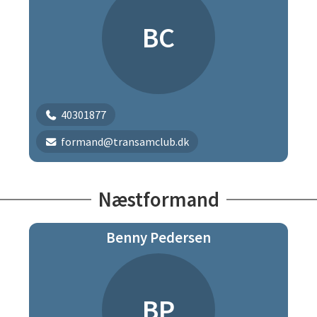
BC
40301877
formand@transamclub.dk
Næstformand
Benny Pedersen
BP