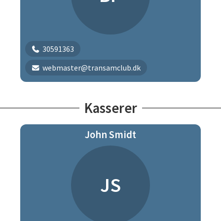
30591363
webmaster@transamclub.dk
Kasserer
John Smidt
JS