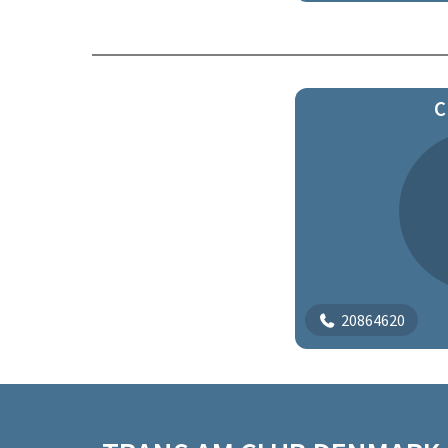
C
20864620