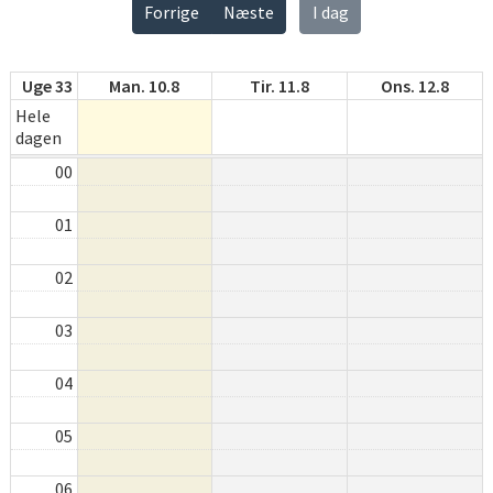
Forrige
Næste
I dag
Uge 33
Man. 10.8
Tir. 11.8
Ons. 12.8
Hele
dagen
00
01
02
03
04
05
06